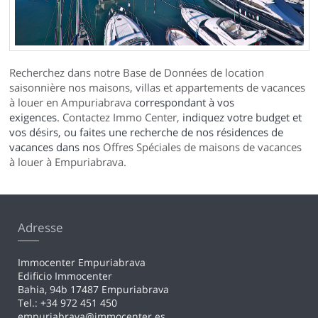
Recherchez dans notre Base de Données de location
saisonnière nos maisons, villas et appartements de vacances
à louer en Ampuriabrava
correspondant à vos
exigences.
Contactez Immo Center,
indiquez votre budget et
vos désirs, ou faites une recherche de nos résidences de
vacances dans nos
Offres Spéciales de maisons de vacances
à louer à Empuriabrava.
Adresse
Immocenter Empuriabrava
Edificio Immocenter
Bahia, 94b 17487 Empuriabrava
Tel.: +34 972 451 450
empuriabrava@immocenter.es