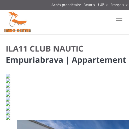
EUR
Accès propriétaire
Favoris
Français
Men
ILA11 CLUB NAUTIC
Empuriabrava |
Appartement