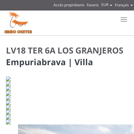
EUR
Accès propriétaire
Favoris
Français
Men
LV18 TER 6A LOS GRANJEROS
Empuriabrava |
Villa